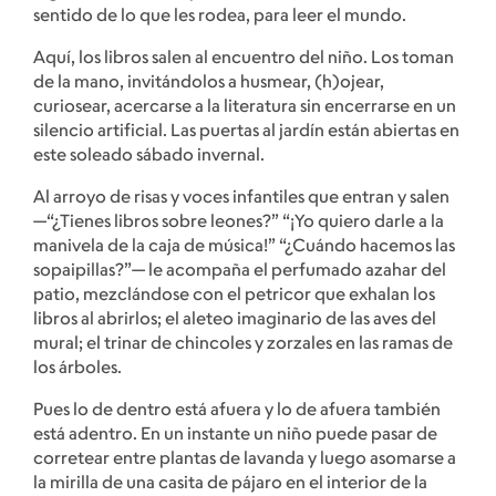
sentido de lo que les rodea, para leer el mundo.
Aquí, los libros salen al encuentro del niño. Los toman
de la mano, invitándolos a husmear, (h)ojear,
curiosear, acercarse a la literatura sin encerrarse en un
silencio artificial. Las puertas al jardín están abiertas en
este soleado sábado invernal.
Al arroyo de risas y voces infantiles que entran y salen
—“¿Tienes libros sobre leones?” “¡Yo quiero darle a la
manivela de la caja de música!” “¿Cuándo hacemos las
sopaipillas?”— le acompaña el perfumado azahar del
patio, mezclándose con el petricor que exhalan los
libros al abrirlos; el aleteo imaginario de las aves del
mural; el trinar de chincoles y zorzales en las ramas de
los árboles.
Pues lo de dentro está afuera y lo de afuera también
está adentro. En un instante un niño puede pasar de
corretear entre plantas de lavanda y luego asomarse a
la mirilla de una casita de pájaro en el interior de la