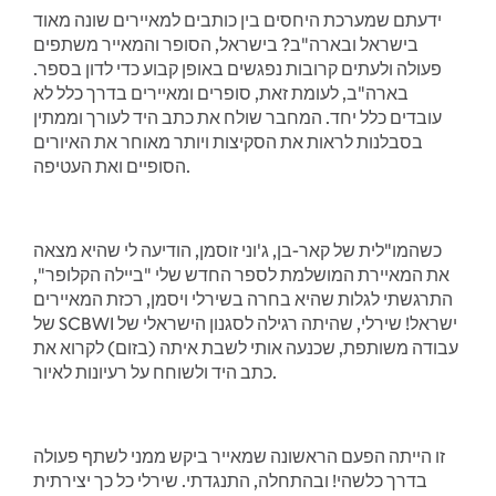
ידעתם שמערכת היחסים בין כותבים למאיירים שונה מאוד
בישראל ובארה"ב? בישראל, הסופר והמאייר משתפים
פעולה ולעתים קרובות נפגשים באופן קבוע כדי לדון בספר.
בארה"ב, לעומת זאת, סופרים ומאיירים בדרך כלל לא
עובדים כלל יחד. המחבר שולח את כתב היד לעורך וממתין
בסבלנות לראות את הסקיצות ויותר מאוחר את האיורים
הסופיים ואת העטיפה.
כשהמו"לית של קאר-בן, ג'וני זוסמן, הודיעה לי שהיא מצאה
את המאיירת המושלמת לספר החדש שלי "ביילה הקלופר",
התרגשתי לגלות שהיא בחרה בשירלי ויסמן, רכזת המאיירים
של SCBWI ישראל! שירלי, שהיתה רגילה לסגנון הישראלי של
עבודה משותפת, שכנעה אותי לשבת איתה (בזום) לקרוא את
כתב היד ולשוחח על רעיונות לאיור.
זו הייתה הפעם הראשונה שמאייר ביקש ממני לשתף פעולה
בדרך כלשהי! ובהתחלה, התנגדתי. שירלי כל כך יצירתית